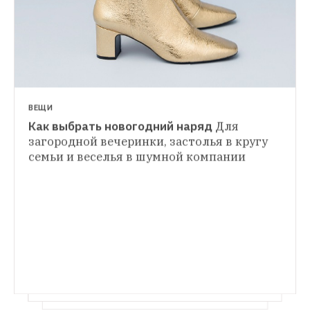
ВЕЩИ
Как выбрать новогодний наряд
Для 
ГИД THE VILLAGE
загородной вечеринки, застолья в кругу 
Редакция The Village советует, что дарить 
семьи и веселья в шумной компании
ГИД THE VILLAGE
на «Сикрет Санту»
Идеи подарков для 
Как выбрать новогоднюю елку?
На что 
коллег, знакомых и большой компании
обратить внимание при выборе главного 
новогоднего украшения