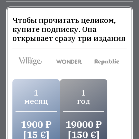
Чтобы прочитать целиком,
купите подписку. Она
открывает сразу три издания
1
1
месяц
год
1900 ₽
19000 ₽
[15 €]
[150 €]