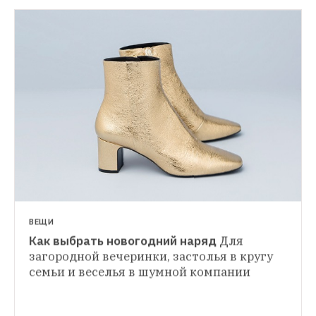
ВЕЩИ
Как выбрать новогодний наряд
Для 
ГИД THE VILLAGE
загородной вечеринки, застолья в кругу 
Редакция The Village советует, что дарить 
семьи и веселья в шумной компании
на «Сикрет Санту»
Идеи подарков для 
коллег, знакомых и большой компании