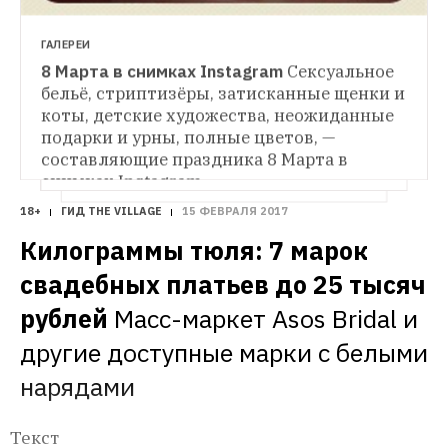
Всё естественно:

очищающие средства, маски и другие 
Натуральная косметика для ухода 
дружественные природе средства 
за кожей
Спасительные варианты подарка 
ГАЛЕРЕИ
для тех, кто проспал 8 Марта
8 Марта в снимках Instagram
Сексуальное 
бельё, стриптизёры, затисканные щенки и 
коты, детские художества, неожиданные 
подарки и урны, полные цветов, — 
составляющие праздника 8 Марта в 
снимках Instagram
18+
ГИД THE VILLAGE
15 ФЕВРАЛЯ 2017
Килограммы тюля: 7 марок 
свадебных платьев до 25 тысяч 
рублей
Масс-маркет Asos Bridal и 
другие доступные марки с белыми 
нарядами
Текст