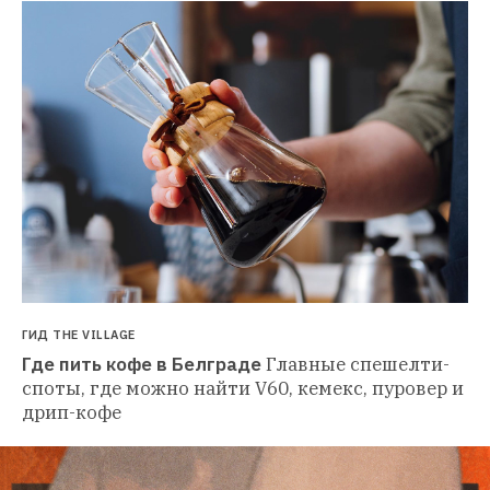
ГИД THE VILLAGE
Где пить кофе в Белграде
Главные спешелти-
споты, где можно найти V60, кемекс, пуровер и 
дрип-кофе 