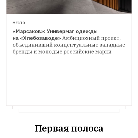
МЕСТО
«Марсаков»: Универмаг одежды 
ВЕЩИ
на «Хлебозаводе»
Амбициозный проект, 
Солнце скоро: 28 актуальных моделей 
объединивший концептуальные западные 
ПОКУПКА НЕДЕЛИ
очков на весну
Велосипедные, защитные, 
бренды и молодые российские марки
Рабочая куртка Lee
Актуальный в этом 
«кошачий глаз» и другие
сезоне элемент гардероба
Первая полоса