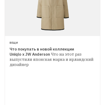
ВЕЩИ
Что покупать в новой коллекции 
ИНСТРУКЦИЯ
Uniqlo x JW Anderson
Что на этот раз 
Как ухаживать за кашемиром 
Спойлер: 
выпустили японская марка и ирландский 
ВЕЩИ
крайне непросто
дизайнер
Весенне-летняя коллекция Hana Tajima 
for Uniqlo
Одна из лучших коллабораций 
японского бренда