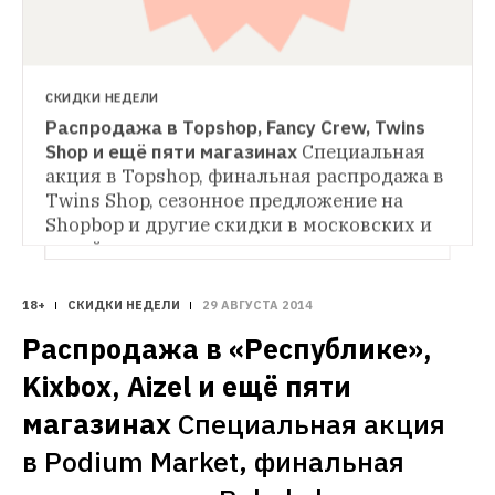
СКИДКИ НЕДЕЛИ
Распродажа в Topshop, Fancy Crew, Twins 
СКИДКИ НЕДЕЛИ
Shop и ещё пяти магазинах
Специальная 
Распродажа в «Республике», Kixbox, Aizel 
и ещё пяти магазинах
Специальная акция 
акция в Topshop, финальная распродажа в 
в Podium Market, финальная распродажа в 
Twins Shop, сезонное предложение на 
Rehabshop и Brandshop и другие скидки 
Shopbop и другие скидки в московских и 
в московских и онлайн-магазинах
онлайн-магазинах
18+
СКИДКИ НЕДЕЛИ
29 АВГУСТА 2014
Распродажа в «Республике», 
Kixbox, Aizel и ещё пяти 
магазинах
Специальная акция 
в Podium Market, финальная 