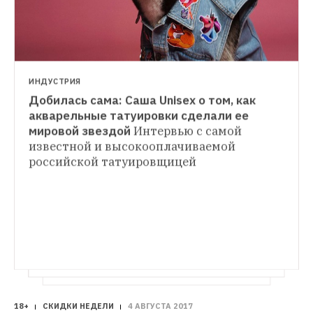
ИНДУСТРИЯ
Добилась сама: Саша Unisex о том, как 
ЧТО НАДЕТЬ
акварельные татуировки сделали ее 
Затянуть пояса: Как и с чем носить 
мировой звездой
Интервью с самой 
ВЕЩИ
корсеты
Пять актуальных сочетаний
известной и высокооплачиваемой 
Волновое уравнение: Как носить вещи 
российской татуировщицей 
Пять сочетаний для любого случая
18+
СКИДКИ НЕДЕЛИ
4 АВГУСТА 2017