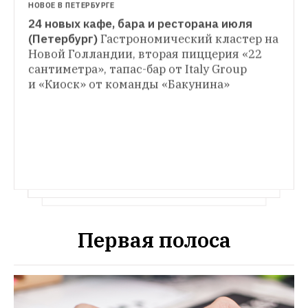
НОВОЕ В ПЕТЕРБУРГЕ
24 новых кафе, бара и ресторана июля 
КВАРТИРА НЕДЕЛИ
(Петербург)
Гастрономический кластер на 
Светлый интерьер в нежных тонах на 
Новой Голландии, вторая пиццерия «22 
СЕРВИС
улице Маршала Тухачевского
Английские 
сантиметра», тапас-бар от Italy Group 
Попасть в переплет: Косы с канекалоном в 
обои, метлахская плитка, скандинавская 
Москве
Кому идут, с чем носить и сколько 
кухня, американские светильники и 
стоят в столичных бьюти-барах 
мебель в стиле прованс
Первая полоса