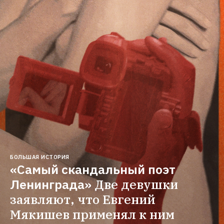
БОЛЬШАЯ ИСТОРИЯ
«Самый скандальный поэт 
Ленинграда»
Две девушки 
заявляют, что Евгений 
Мякишев применял к ним 