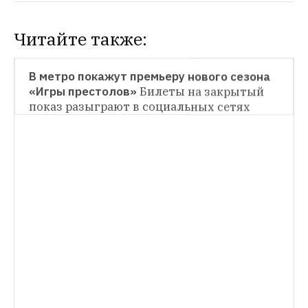
Читайте также:
НОВОСТИ
В метро покажут премьеру нового сезона 
«Игры престолов»
Билеты на закрытый 
НОВОСТИ
показ разыграют в социальных сетях
В парке Горького пройдет фестиваль 
женского городского спорта adidas Power 
Tri
Первое мероприятие состоится 15–16 
НОВОСТИ
июля
В Москве состоится фестиваль серф-
культуры Endless Summer
Он пройдет под 
открытым небом в центре дизайна Artplay 
22 и 23 июля