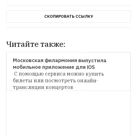
СКОПИРОВАТЬ ССЫЛКУ
Читайте также:
НОВОСТИ
Московская филармония выпустила 
НОВОСТИ
С помощью сервиса можно купить 
билеты или посмотреть онлайн-
В Москве состоится фестиваль серф-
культуры Endless Summer
Он пройдет под 
трансляции концертов
открытым небом в центре дизайна Artplay 
НОВОСТИ
22 и 23 июля
В «Музеоне» пройдет фестиваль уличного 
искусства «30 граней тебя»
Событие 
проходит в парке уже во второй раз