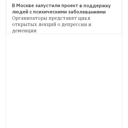
В Москве запустили проект в поддержку 
людей с психическими заболеваниями
Организаторы представят цикл 
открытых лекций о депрессии и 
деменции
НОВОСТИ
В Московском зоопарке проведут 
экскурсии и новогодние квесты
Также все 
желающие смогут написать письмо Деду 
Морозу
ОБРАЗОВАНИЕ
«Это абсурд!»: Что не так с инклюзией в 
России
И как бороться со лженаучными 
методами помощи людям с 
особенностями