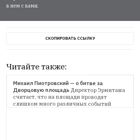
в нем с вами.
СКОПИРОВАТЬ ССЫЛКУ
Читайте также:
НОВОСТИ
Михаил Пиотровский — о битве за 
Дворцовую площадь
Директор Эрмитажа 
НОВОСТИ
считает, что на площади проводят 
слишком много различных событий
Стоимость билетов в Эрмитаж могут 
начать варьировать в зависимости от 
сезона
Об этом рассказал директор музея 
НОВОСТИ
Михаил Пиотровский
Броневик «Враг капитала» во дворе 
Зимнего дворца
25 октября в Эрмитаже 
откроют выставку, посвященную 100-