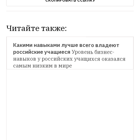
СКОПИРОВАТЬ ССЫЛКУ
Читайте также:
НОВОСТИ
Какими навыками лучше всего владеют 
российские учащиеся
Уровень бизнес-
НОВОСТИ
навыков у российских учащихся оказался 
самым низким в мире
Cколько времени и денег россияне тратят 
на образовательные курсы
60 % берут 
кредит на дополнительное образование
НОВОСТИ
Россию признали одной из наиболее 
привлекательных стран для иностранных 
студентов
Первое место у США