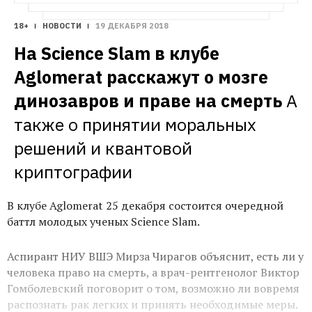
18+
НОВОСТИ
19 ДЕКАБРЯ 2018
На Science Slam в клубе 
Aglomerat расскажут о мозге 
динозавров и праве на смерть
А 
также о принятии моральных 
решений и квантовой 
криптографии
В клубе Aglomerat 25 декабря состоится очередной
баттл молодых ученых Science Slam.
Аспирант НИУ ВШЭ Мирза Чирагов объяснит, есть ли у
человека право на смерть, а врач-рентгенолог Виктор
Гомболевский поговорит о том, возможно ли вовремя
распознать рак легких и принять необходимые меры.