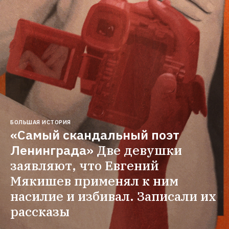
БОЛЬШАЯ ИСТОРИЯ
«Самый скандальный поэт 
Ленинграда»
Две девушки 
заявляют, что Евгений 
Мякишев применял к ним 
насилие и избивал. Записали их 
рассказы