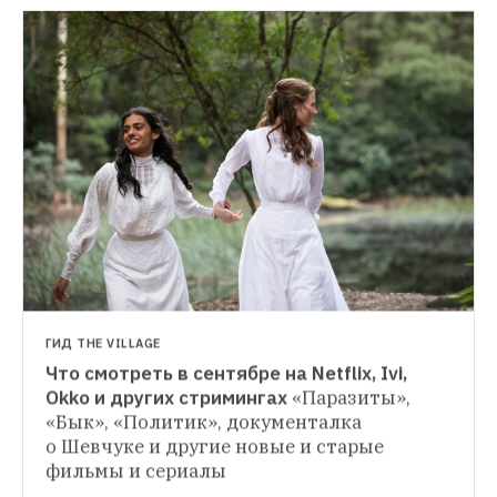
НОВОСТИ
От «Леона» до «Криминального чтива»: 
Постеры с героями фильмов в Петербурге
Плакаты создали художники из «АК 
Галереи». Их выставят на фестивале 
«Питер, я люблю тебя»
ГИД THE VILLAGE
Что смотреть в сентябре на Netflix, Ivi, 
ПЛАНЫ НА СЕЗОН
Okko и других стримингах
«Паразиты», 
27 фильмов осени
«Джокер», «Щегол», 
«Бык», «Политик», документалка 
«Давай разведемся!» и другие фильмы, 
о Шевчуке и другие новые и старые 
ради которых этой осенью стоит 
фильмы и сериалы
выбраться в кинотеатр