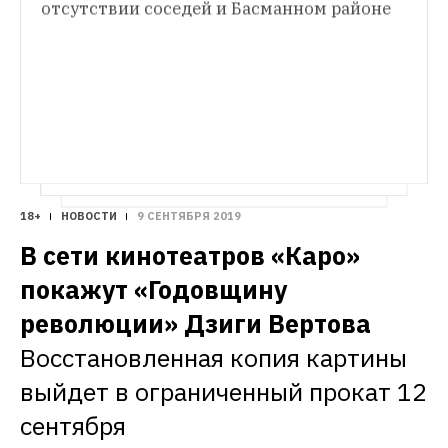
отсутствии соседей и Басманном районе
Как в Нагатинской пойме строят «Остров 
Мечты»
Ждем запуск самого большого 
тематического парка в России
18+
НОВОСТИ
9 СЕНТЯБРЯ 2019
В сети кинотеатров «Каро» 
покажут «Годовщину 
революции» Дзиги Вертова
Восстановленная копия картины 
выйдет в ограниченный прокат 12 
сентября