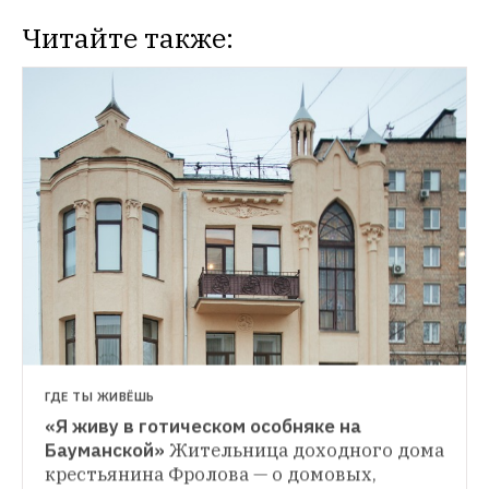
Читайте также:
НОВОСТИ
Виртуальные туры по посольским 
особнякам в Москве 
Среди них: дом 
Шехтеля в Ермолаевском переулке, 
посольства Норвегии и Кипра
ГДЕ ТЫ ЖИВЁШЬ
«Я живу в готическом особняке на 
Бауманской»
Жительница доходного дома 
крестьянина Фролова — о домовых, 
ФОТОРЕПОРТАЖ