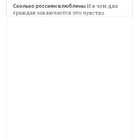
Сколько россиян влюблены
И в чем для 
граждан заключается это чувство
НОВОСТИ
Lovina: Знакомства в видеочатах от 
«ВКонтакте»
Пользователи могут 
покупать дополнительные функции
МНЕНИЯ
«14 февраля — вчерашка»?
Что на самом 
деле думают о праздничной романтике 
молодые люди в 2019-м