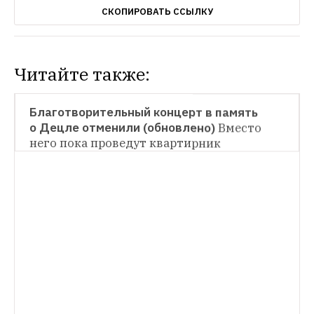
СКОПИРОВАТЬ ССЫЛКУ
Читайте также:
НОВОСТИ
Благотворительный концерт в память 
о Децле отменили (обновлено)
Вместо 
НОВОСТИ
него пока проведут квартирник
В Россию вернется alt-J. Группа выступит 
в Москве в июле
Концерт пройдет в 
Adrenaline Stadium
НОВОСТИ
Woodkid приедет в Россию с новым 
альбомом
Концерты пройдут в Москве и 
Петербурге в мае