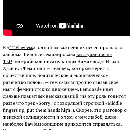
В «
***Flawless
», одной из важнейших песен прошлого
альбома, Бейонсе семплировала
выступление на
TED
нигерийской писательницы Чимаманды Нгози
Адичи: «Феминист — человек, который верит в
общественное, политическое и экономическое
равенство полов», — тем самым прочно связав своё
имя с феминистским движением. Lemonade идёт
дальше плакатных высказываний (на эту роль годится
разве что трек «Sorry» с говорящей строчкой «Middle
fingers up, put them hands high»). Скорее, это разговор о
женской солидарности и о том, с чем любой, даже
наиболее flawless женщине приходится справляться.