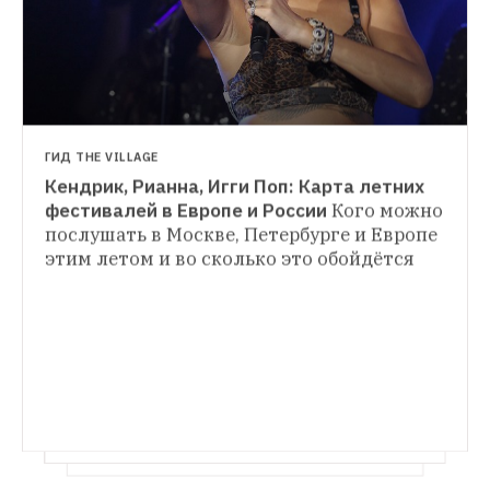
ГИД THE VILLAGE
Кендрик, Рианна, Игги Поп: Карта летних 
ЛЮДИ В ГОРОДЕ
фестивалей в Европе и России
Кого можно 
Авторы поп-хитов — о своём творчестве 
послушать в Москве, Петербурге и Европе 
НОВАЯ МУЗЫКА
и любимой музыке
The Village поговорил 
этим летом и во сколько это обойдётся
«Lemonade»: Из чего состоит новый 
с четырьмя хитмейкерами российской 
альбом Бейонсе
Женская солидарность, 
эстрады о принципах работы, процессе 
предательство и искупление в работе 
создания хитов и взаимоотношениях 
главной женщины современной 
с артистами
музыкальной индустрии