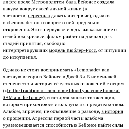
лифте после Метрополитен-бала. Бейонсе создала
вакуум вокруг своей личной жизни (в
частности,
перестала
давать интервью), однако
в «Lemonade» она говорит о ней предельно
откровенно. Это в первую очередь высказывание о
семейном кризисе: фильм разбит на двенадцать
стадий принятия, свободно
интерпретирующих
модель Кюблер-Росс
, от интуиции
до искупления.
Однако не стоит воспринимать «Lemonade» как
частную историю Бейонсе и Джей Зи. В неменьшей
степени это и история её сложных отношений с отцом
(«
In the tradition of men in my blood you come home at
3AM and lie to me
»), и история множества женщин,
которым приходилось столкнуться с предательством.
Альбом, впрочем, не объявление о разводе,
а история
о прощении
. Агрессия первой части альбома
уравновешивается способностью Бейонсе найти силы