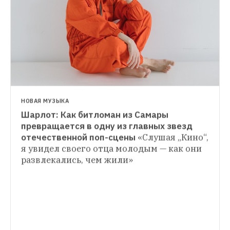
НОВАЯ МУЗЫКА
Шарлот: Как битломан из Самары 
ФИЛЬМЫ НЕДЕЛИ
превращается в одну из главных звезд 
«Дождливый день в Нью-Йорке», «Вечер 
отечественной поп-сцены
«Слушая „Кино“, 
ГИД THE VILLAGE
с Беверли Лафф Линн» и «Гемини»
Что 
я увидел своего отца молодым — как они 
Планы на каждый день: Выставки, 
смотреть в кино на этой неделе 
развлекались, чем жили»
концерты и другие развлечения
Выставки 
Шухова и Игнатовича, презентации 
альбомов Филиппа Горбачева и Summer 
of Haze и концерт «Кровостока»