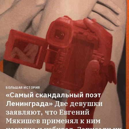
БОЛЬШАЯ ИСТОРИЯ
«Самый скандальный поэт 
Ленинграда»
Две девушки 
заявляют, что Евгений 
Мякишев применял к ним 