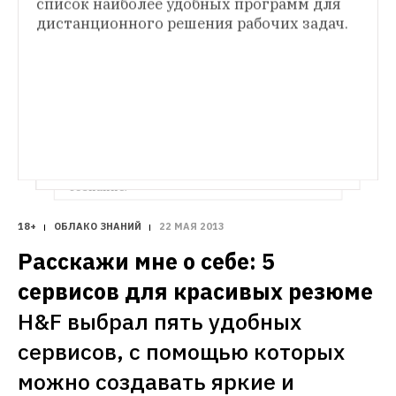
список наиболее удобных программ для 
отзывов о компании
Почти любой 
дистанционного решения рабочих задач.
бизнесмен хочет знать, что пишут в 
соцсетях, блогах и СМИ о его продукте 
или услуге — для этого существуют 
специальные сервисы мониторинга. H&F 
отобрал самые популярные инструменты.
ОБЛАКО ЗНАНИЙ
Письма счастья: 10 сервисов, помогающих 
работать с почтой
H&F выбрал сервисы, 
которые делают работу с почтой удобной 
и эффективной, приводя её в порядок и 
сознание.
18+
ОБЛАКО ЗНАНИЙ
22 МАЯ 2013
Расскажи мне о себе: 5 
сервисов для красивых резюме
H&F выбрал пять удобных 
сервисов, с помощью которых 
можно создавать яркие и 