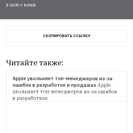
в нем с вами.
СКОПИРОВАТЬ ССЫЛКУ
Читайте также:
HOPES & FEARS
Apple увольняет топ-менеджеров из-за 
ошибок в разработке и продажах
Apple 
ПРОВАЛ ДНЯ
увольняет топ-менеджеров из-за ошибок 
в разработках
В Петербурге вместо памятника Стиву 
Джобсу поставили памятник iPhone
В 
Петербурге вместо памятника Стиву 
НОВОСТИ
Джобсу поставили памятник iPhone
Компания Apple представила цветной 
iPhone 5c и золотой iPhone 5s
Во многих 
странах обе модели поступят в продажу 