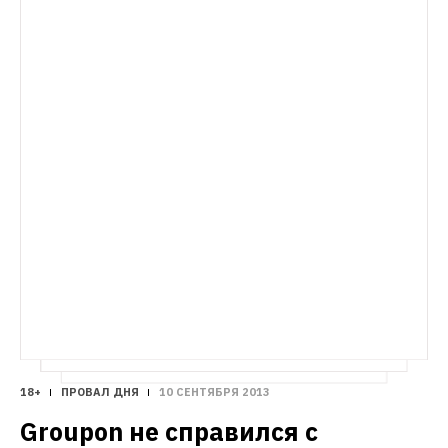
уже 20 сентября. До России же они 
доберутся лишь в декабре
18+
ПРОВАЛ ДНЯ
10 СЕНТЯБРЯ 2013
Groupon не справился с 