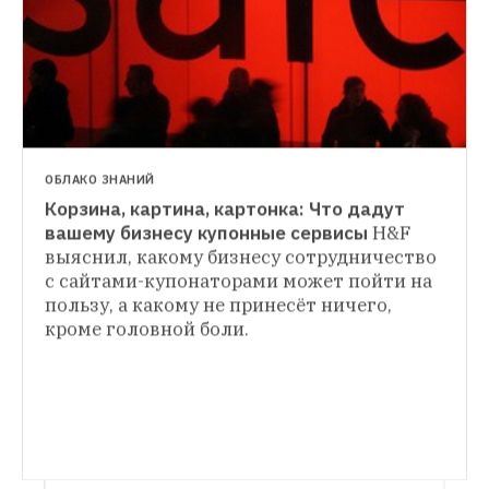
Misfits предполагает продажи 
НОВОСТИ
исключительно некрасивых плодов
Бывший гендиректор Groupon выпустит 
альбом с мотивирующей музыкой
Многие 
до сих пор не верят, что это не шутка
ОБЛАКО ЗНАНИЙ
Корзина, картина, картонка: Что дадут 
вашему бизнесу купонные сервисы
H&F 
выяснил, какому бизнесу сотрудничество 
с сайтами-купонаторами может пойти на 
пользу, а какому не принесёт ничего, 
кроме головной боли.