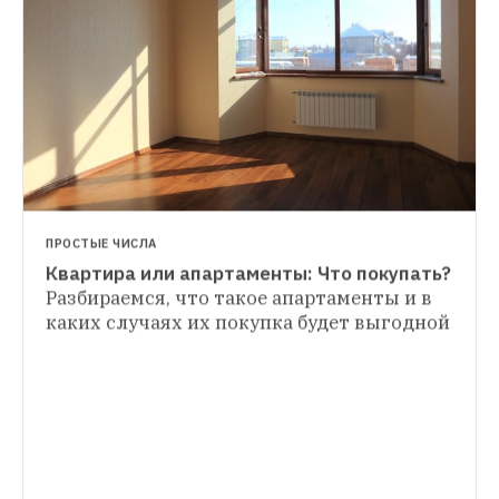
ПРОСТЫЕ ЧИСЛА
Квартира или апартаменты: Что покупать?
ПРОСТЫЕ ЧИСЛА
Разбираемся, что такое апартаменты и в 
Как растут цены на авиабилеты
Сколько 
каких случаях их покупка будет выгодной
ПРОСТЫЕ ЧИСЛА
денег теряют те, кто не спланировал 
Сколько стоит шить одежду в ателье
отпуск заранее
Насколько дороги пиджак и вечернее 
платье по индивидуальным меркам и от 
чего это зависит