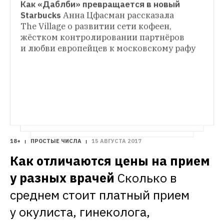
Как «Даблби» превращается в новый 
ПРОСТЫЕ ЧИСЛА
Starbucks
Анна Цфасман рассказала 
Самый дорогой и самый дешевый бургер
The Village о развитии сети кофеен, 
ИНДУСТРИЯ
Узнали, где продаются самые дешевые 
жёстком контролировании партнёров 
«Мы не воспринимаем плохие кофейни как 
бургеры (вы тоже это знаете) и сколько 
и любви европейцев к московскому рафу
конкурентов»
Ксения Мандрик — о том, 
стоит бургер с черным трюфелем и фуа-
как заработать несколько миллионов за 
гра
лето на кофе
18+
ПРОСТЫЕ ЧИСЛА
15 АВГУСТА 2017
Как отличаются цены на прием 
у разных врачей
Сколько в 
среднем стоит платный прием 
у окулиста, гинеколога, 