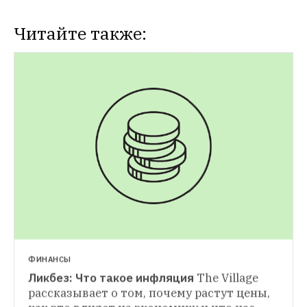
Читайте также:
ФИНАНСЫ
Ликбез: Что такое инфляция
The Village 
ФИНАНСЫ
рассказывает о том, почему растут цены, 
Стоит ли ждать проблем с банковскими 