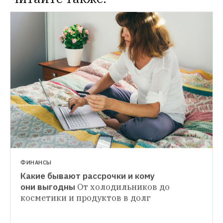
ФИНАНСЫ
Какие бывают рассрочки и кому 
ФИНАНСЫ
они выгодны
От холодильников до 
Скидки, за которые надо платить: Почему 
косметики и продуктов в долг
ЛИЧНЫЕ ФИНАНСЫ
программы лояльности превратились 
«Я влюбился и стал жертвой финансовой 
в подписки
И какие новые варианты 
пирамиды»
появились недавно (есть даже на поездки 