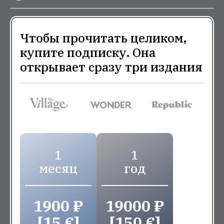
Чтобы прочитать целиком,
купите подписку. Она
открывает сразу три издания
1
1
месяц
год
1900 ₽
19000 ₽
[15 €]
[150 €]