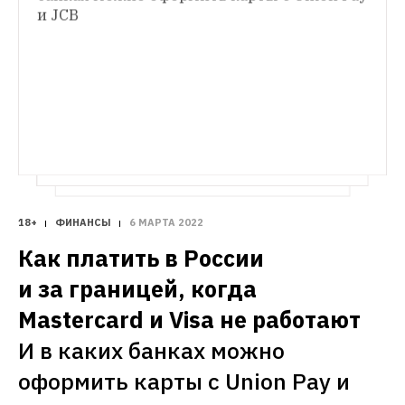
ЕСТЬ ВОПРОС
в России
Супермаркет вместо Zara, 
и JCB
К началу апреля рубль резко вырос — 
расцвет фуд-кортов и инвестиции 
и уже дошел до довоенного уровня
в холодильники
Почему так случилось и отскочит ли он 
назад
18+
ФИНАНСЫ
6 МАРТА 2022
Как платить в России 
и за границей, когда 
Mastercard и Visa не работают
И в каких банках можно 
оформить карты с Union Pay и 