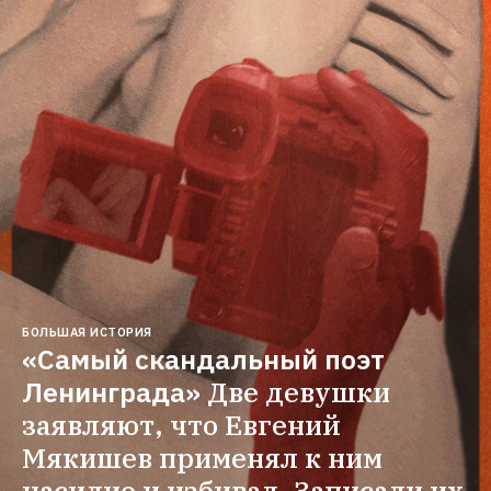
БОЛЬШАЯ ИСТОРИЯ
«Самый скандальный поэт 
Ленинграда»
Две девушки 
заявляют, что Евгений 
Мякишев применял к ним 
насилие и избивал. Записали их 