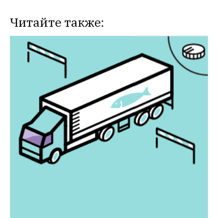
Читайте также:
НОВОСТИ
Юрий Лужков — об «антинародной» 
экономике России
Бывший мэр Москвы, 
теперь занимающийся сельским 
хозяйством под Калининградом, хочет 
предложить правительству свой план 
реформ