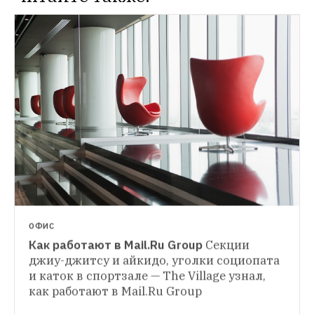
ТРАНСПОРТ
Неиспользованные деньги с карты 
«Тройка» теперь можно вернуть
Деньги 
держателям «Тройки» возвращают в 
ТРАНСПОРТ
пассажирском агентстве метрополитена
Карту «Тройка» начнут принимать 
в Петербурге и Казани
Соответствующая 
договоренность была достигнута во 
время круглого стола, организованного 
министерством транспорта и 
транспортным комплексом 
правительства Москвы
ОФИС
Как работают в Mail.Ru Group
Секции 
джиу-джитсу и айкидо, уголки социопата 
и каток в спортзале — The Village узнал, 
как работают в Mail.Ru Group