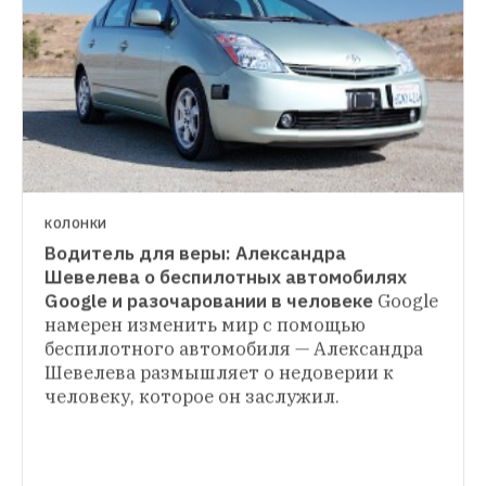
КОЛОНКИ
Водитель для веры: Александра 
Шевелева о беспилотных автомобилях 
Google и разочаровании в человеке
Google 
намерен изменить мир с помощью 
беспилотного автомобиля — Александра 
Шевелева размышляет о недоверии к 
человеку, которое он заслужил.
ОБЛАКО ЗНАНИЙ
Поколение Snapchat: Почему молодые 
ОБЛАКО ЗНАНИЙ
предприниматели Долины не хотят 
В ожидании чуда: Зачем Google, Facebook 
менять мир
Сартаперы не хотят делать 
и Microsoft разрабатывают искусственный 