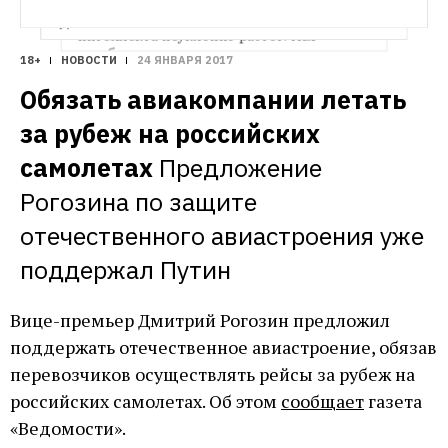
интеллект
Интерес крупных компаний к 
ничего, кроме приложений. Что ими 
теме создания искусственного 
движет?
интеллекта неуклонно растёт. H&F 
разобрался, кому и зачем это нужно.
18+
НОВОСТИ
24 ЯНВАРЯ 2017
Обязать авиакомпании летать 
за рубеж на российских 
самолетах
Предложение 
Рогозина по защите 
отечественного авиастроения уже 
поддержал Путин
Вице-премьер Дмитрий Рогозин предложил
поддержать отечественное авиастроение, обязав
перевозчиков осуществлять рейсы за рубеж на
российских самолетах. Об этом
сообщает
газета
«Ведомости».