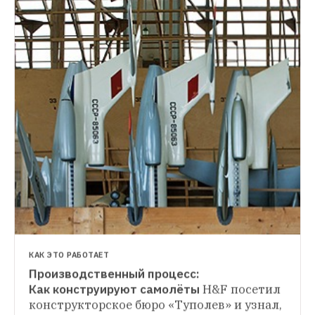
НОВОСТИ
Создать новый российский региональный 
самолёт
Владимир Путин потребовал 
решить проблему транспортной 
доступности на Дальнем Востоке и в 
Восточной Сибири
КАК ВСЁ УСТРОЕНО
Авиатехник
Сотрудник аэропорта 
рассказал, действительно ли новые 
самолёты самые безопасные, почему 
российские пилоты так неразборчиво 
КАК ЭТО РАБОТАЕТ
говорят по-английски и зачем вас просят 
Производственный процесс: 
открывать шторки иллюминаторов 
Как конструируют самолёты
H&F посетил 
конструкторское бюро «Туполев» и узнал, 