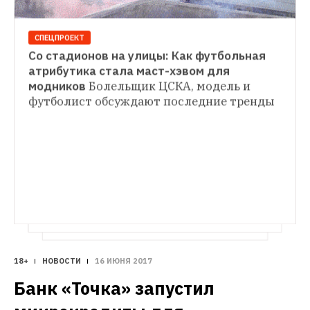
CПЕЦПРОЕКТ
Со стадионов на улицы: Как футбольная 
НА МЕСТЕ
атрибутика стала маст-хэвом для 
Как живут кварталы неслучившейся 
модников
Болельщик ЦСКА, модель и 
ГОРОД
реновации в Петербурге
Жильцы 
футболист обсуждают последние тренды
Как Петербург будет жить во время Кубка 
хрущевок в Московском районе, которые 
конфедераций: Ограничения, места и даты
несколько лет назад должны были 
Какие матчи пройдут в городе, как будет 
снести, — о своей повседневности 
работать транспорт и как попасть 
и программе реновации 
на стадион
18+
НОВОСТИ
16 ИЮНЯ 2017
Банк «Точка» запустил 