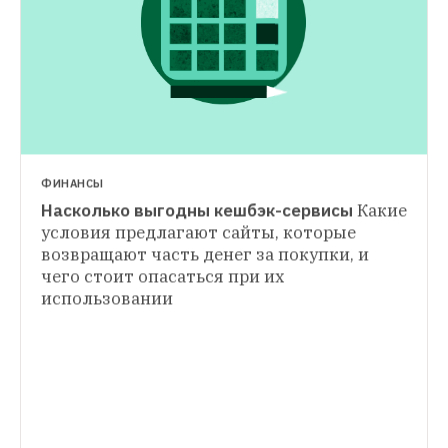
НОВОСТИ
Центробанк понизил ключевую ставку
Следующее заседание по вопросам 
денежно-кредитной политики намечено 
на 28 июля
ФИНАНСЫ
Насколько выгодны кешбэк-сервисы
Какие 
ПРЕДПРИНИМАТЕЛИ
условия предлагают сайты, которые 
Natura Siberica: Как бизнесмен из 90-х 
возвращают часть денег за покупки, и 
сделал международный бренд сибирской 
чего стоит опасаться при их 
использовании
Основатель компании Андрей Трубников 
— о кризисе, восприятии его товара 
за границей и об отказе от рогов оленей