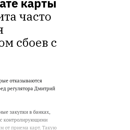
ате карты
та часто 
 
м сбоев с 
орые отказываются
ред регулятора Дмитрий
ные закупки в банках,
е с контролирующими
м от приема карт. Такую