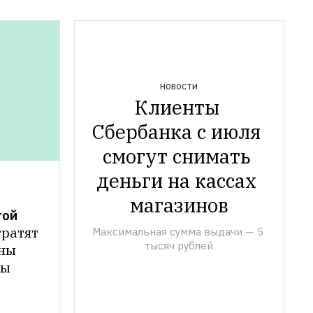
НОВОСТИ
Клиенты 
Cбербанка с июля 
смогут снимать 
деньги на кассах 
магазинов
той
ратят 
Максимальная сумма выдачи — 5 
тысяч рублей
ны 
ды