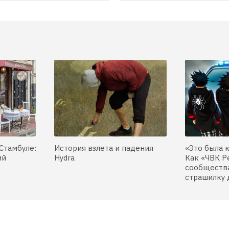
Стамбуле:
История взлета и падения
«Это была 
ий
Hydra
Как «ЧВК Р
сообщества
страшилку 