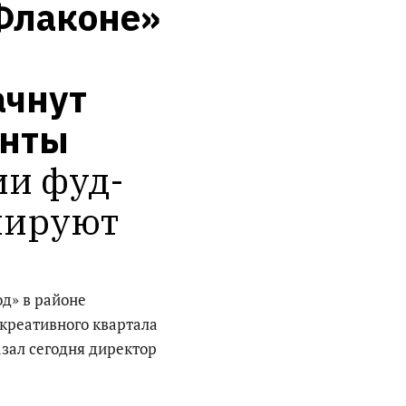
лаконе» 
чнут 
енты
ии фуд-
нируют
д» в районе
 креативного квартала
азал сегодня директор