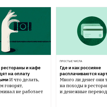
ПРОСТЫЕ ЧИСЛА
рестораны и кафе 
Где и как россияне 
ят на оплату 
расплачиваются кар
ыми
И что делать, 
Много ли денег они т
м говорят, 
на походы в рестора
рминал не работает
и денежные перево