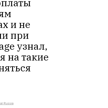
платы 
ям 
х и не 
и при 
age узнал, 
 на такие 
няться
al Russia