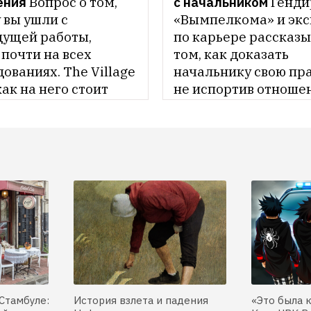
ения
Вопрос о том, 
с начальником
Генди
вы ушли с 
«Вымпелкома» и экс
ущей работы, 
по карьере рассказы
почти на всех 
том, как доказать 
ованиях. The Village 
начальнику свою прав
как на него стоит 
не испортив отноше
ь в разных 
иях
Стамбуле:
История взлета и падения
«Это была 