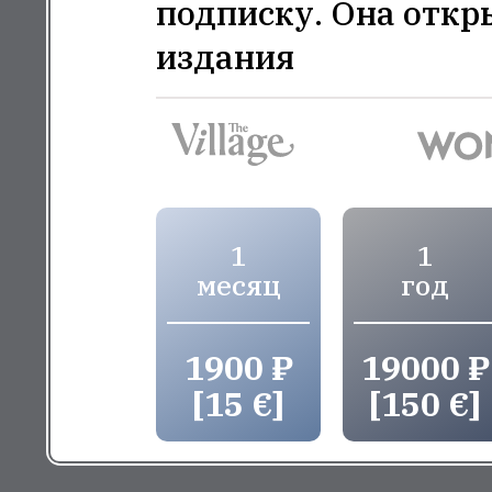
подписку. Она откр
издания
1
1
месяц
год
1900 ₽
19000 ₽
[15 €]
[150 €]