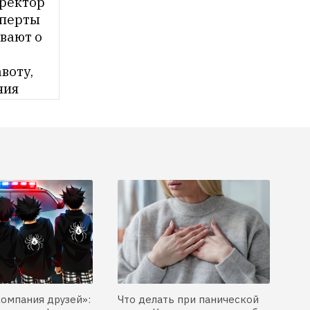
ректор 
перты 
вают о 
оту, 
ния
компания друзей»:
Что делать при панической