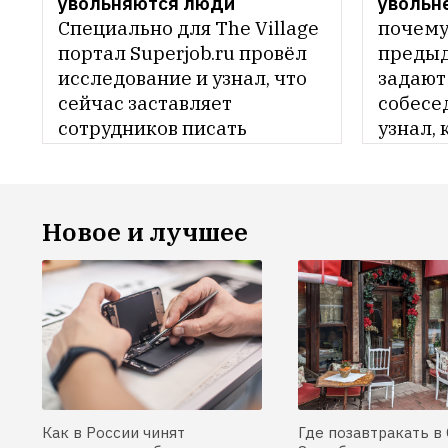
увольняются люди
увольн
Специально для The Village 
почему 
портал Superjob.ru провёл 
предыд
исследование и узнал, что 
задают 
сейчас заставляет 
собесед
сотрудников писать 
узнал, 
заявление об уходе 
отвечат
с работы
ситуац
Новое и лучшее
Как в России чинят
Где позавтракать в 