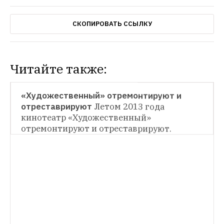
СКОПИРОВАТЬ ССЫЛКУ
Читайте также:
WEEKEND
«Художественный» отремонтируют и 
отреставрируют
Летом 2013 года 
ИНФРАСТРУКТУРА
кинотеатр «Художественный» 
отремонтируют и отреставрируют. 
Кинотеатр «Художественный» на время 
реставрации переедет в «Космос»
Здание 
«Художественного» начнут 
реставрировать в январе 2014 года, а всю 
программу кинотеатра перевезут в 
«Космос».