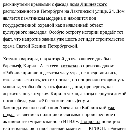
раскинутыми крыльями с фасада
дома Лишневского
,
расположенного в Петербурге на Лахтинской улице, 24. Дом
является памятником модерна и находится под
государственной охраной как выявленный объект
культурного наследия. Особую остроту истории придаёт тот
факт, что напротив здания уже шесть лет идёт строительство
храма Cвятой Ксении Петербургской.
Хозяин квартиры, над которой до вчерашнего дня был
барельеф, Кирилл Алексеев
рассказал
о произошедшем:
«Рабочие пришли в десятом часу утра, не представились,
отказались сказать, кто их послал, но попросили отодвинуть
машины, чтобы обстучать фасад здания, проверить, как
держится штукатурка». Кирилл уехал, а когда вернулся домой
после обеда, уже всё было кончено. Депутат
Законодательного собрания Александр Кобринский
уже
подал
заявление в полицию и связывает происшествие с
активностью «православного ИГИЛ».
Попросил
полицию
найти вандалов и профильный комитет — КГИОП: «Элемент