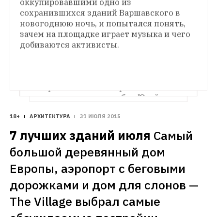
оккупировавшими одно из 
«Взял мяч — фигачь»: Как Wowhaus стали 
сохранившихся зданий Варшавского в 
самыми известными архитекторами 
новогоднюю ночь, и попытался понять, 
собянинской Москвы
Wowhaus — авторы 
зачем на площадке играет музыка и чего 
дизайна «Стрелки», обновлённого парка 
АРХИТЕКТУРА
Горького и Крымской набережной. Юрий 
добиваются активисты.
Строиться по одному: 12 удачных 
Болотов — о том, как появились самые 
примеров современной петербургской 
знаковые московские проекты последних 
лет и что будет дальше
архитектуры
Пока активисты сражаются 
с каждым новостроем, а Комитет 
по охране памятников признаёт 
градостроительные ошибки, Юрий 
Болотов находит 12 удачных примеров 
современной петербургской архитектуры
18+
АРХИТЕКТУРА
31 ИЮЛЯ 2015
7 лучших зданий июля
Самый 
большой деревянный дом 
Европы, аэропорт с беговыми 
дорожками и дом для слонов — 
The Village выбрал самые 