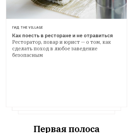
ГИД THE VILLAGE
Как поесть в ресторане и не отравиться
Ресторатор, повар и юрист — о том, как 
сделать поход в любое заведение 
ЛАЙФХАК
безопасным
Ведущие — о том, как пережить праздники
Люди, которые создают праздничное 
настроение, рассказывают, как отметить 
Новый год без последствий для здоровья 
и репутации
Первая полоса