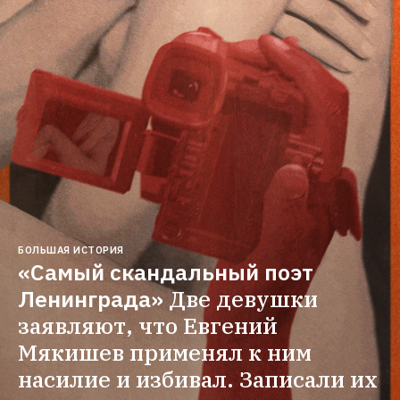
БОЛЬШАЯ ИСТОРИЯ
«Самый скандальный поэт 
Ленинграда»
Две девушки 
заявляют, что Евгений 
Мякишев применял к ним 
насилие и избивал. Записали их 