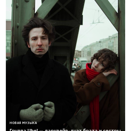
НОВАЯ МУЗЫКА
Группа Ubel — дарквейв-дуэт брата и сестры 