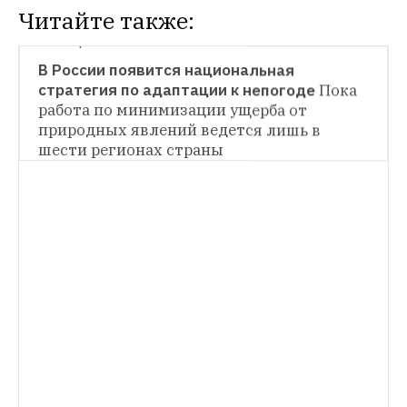
Читайте также:
СИТУАЦИЯ
В России появится национальная 
стратегия по адаптации к непогоде
Пока 
работа по минимизации ущерба от 
природных явлений ведется лишь в 
шести регионах страны
ГОРОД
В Москве повторился температурный 
рекорд 17-летней давности
Первый день 
календарный весны в 2017 году стал 
самым теплым за все время наблюдений
ПРОСТЫЕ ЧИСЛА
Самое дорогое и дешевое такси 
из аэропорта
За сколько готовы довезти 