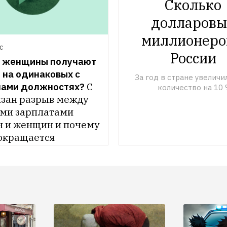
Сколько 
долларовы
миллионеров
С
России 
 женщины получают 
на одинаковых с 
За год в стране увеличил
ами должностях?
С 
количество на 10
язан разрыв между 
ми зарплатами 
 и женщин и почему 
сокращается