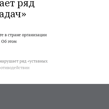
ет ряд 
задач»
те в стране организации
 Об этом
 нарушает ряд «уставных
противодействии