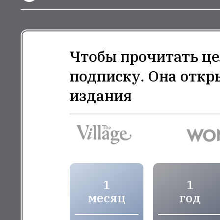
Чтобы прочитать це
подписку. Она откр
издания
1
1
месяц
год