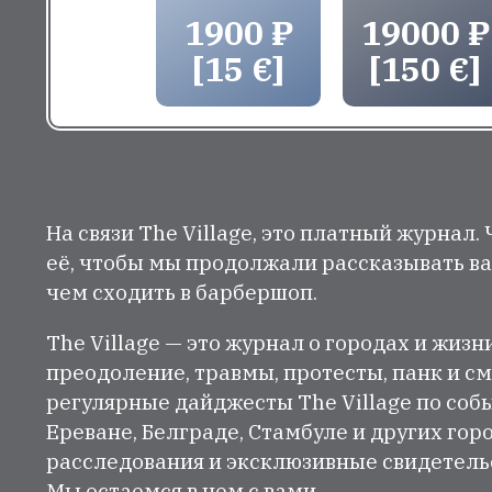
1900 ₽
19000 ₽
[15 €]
[150 €]
На связи The Village, это платный журнал.
её, чтобы мы продолжали рассказывать ва
чем сходить в барбершоп.
The Village — это журнал о городах и жизн
преодоление, травмы, протесты, панк и см
регулярные дайджесты The Village по собы
Ереване, Белграде, Стамбуле и других гор
расследования и эксклюзивные свидетельст
Мы остаемся в нем с вами.