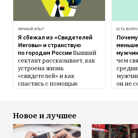
ЛИЧНЫЙ ОПЫТ
ЕСТЬ ВОПРО
Я сбежал из «Свидетелей 
Почему
Иеговы» и странствую 
меньше 
по городам России
Бывший 
мужчин
сектант рассказывает, как 
чем св
устроена жизнь 
средни
«свидетелей» и как 
мужчин
спастись с помощью 
он не 
многолетнего путешествия
Новое и лучшее