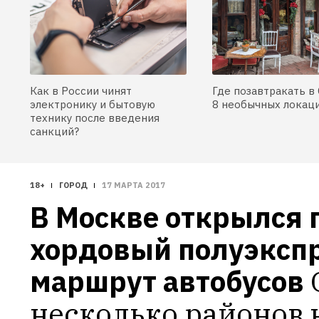
Как в России чинят
Где позавтракать в 
электронику и бытовую
8 необычных локац
технику после введения
санкций?
18+
ГОРОД
17 МАРТА 2017
В Москве открылся 
хордовый полуэкспр
маршрут автобусов
несколько районов н