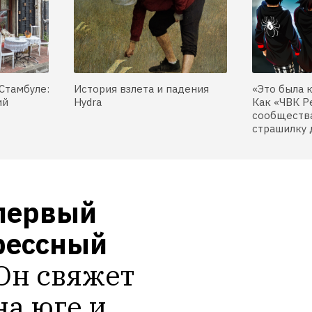
Стамбуле:
История взлета и падения
«Это была 
ий
Hydra
Как «ЧВК Р
сообщества
страшилку 
первый 
ессный 
Он свяжет 
а юге и 