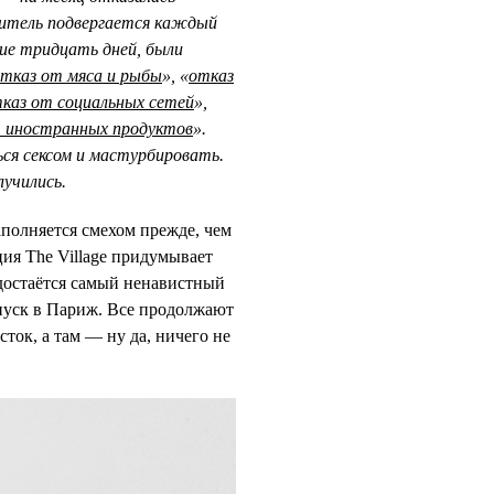
житель подвергается каждый
шие тридцать дней, были
тказ от мяса и рыбы
», «
отказ
каз от социальных сетей
»,
 иностранных продуктов
».
я сексом и мастурбировать.
лучились.
полняется смехом прежде, чем
кция The Village придумывает
 достаётся самый ненавистный
отпуск в Париж. Все продолжают
ток, а там — ну да, ничего не