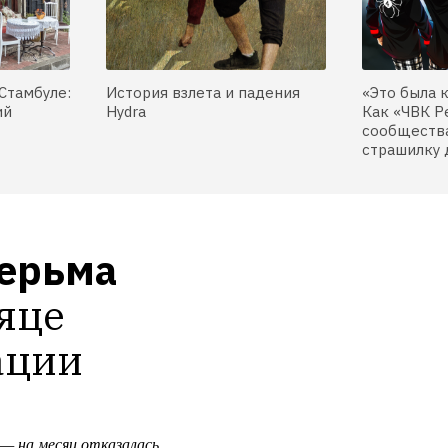
Стамбуле:
История взлета и падения
«Это была 
ий
Hydra
Как «ЧВК Р
сообщества
страшилку 
дерьма
яце 
ации
 — на месяц отказалась