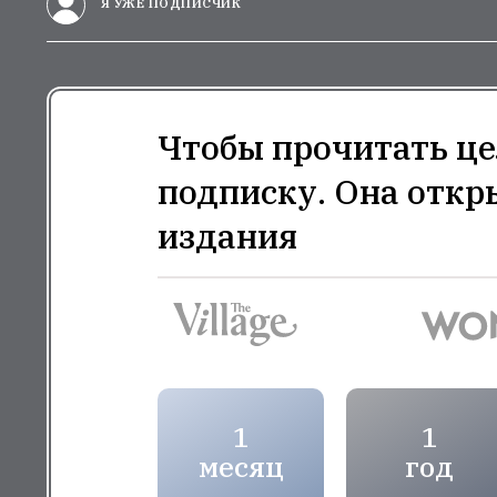
Я УЖЕ ПОДПИСЧИК
Чтобы прочитать це
подписку. Она откр
издания
1
1
месяц
год