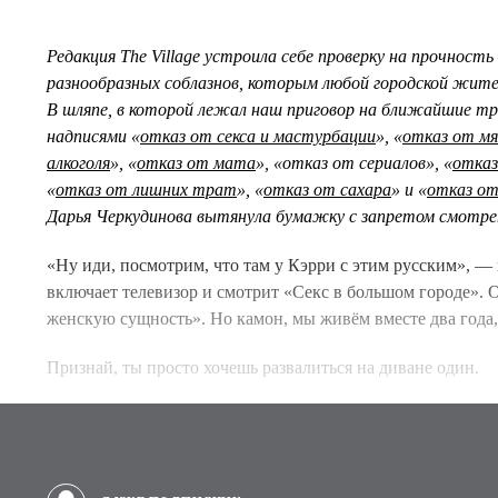
Редакция The Village устроила себе проверку на прочност
разнообразных соблазнов, которым любой городской жите
В шляпе, в которой лежал наш приговор на ближайшие тр
надписями «
отказ от секса и мастурбации
», «
отказ от мя
алкоголя
», «
отказ от мата
», «отказ от сериалов», «
отказ
«
отказ от лишних трат
», «
отказ от сахара
» и «
отказ от
Дарья Черкудинова вытянула бумажку с запретом смотре
«Ну иди, посмотрим, что там у Кэрри с этим русским», 
включает телевизор и смотрит «Секс в большом городе». 
женскую сущность». Но камон, мы живём вместе два года,
Признай, ты просто хочешь развалиться на диване один.