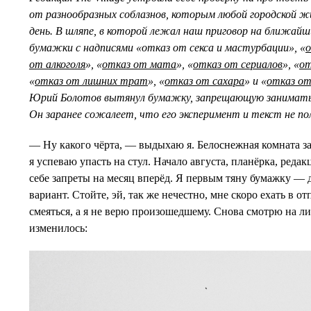
от разнообразных соблазнов, которым любой городской 
день. В шляпе, в которой лежал наш приговор на ближай
бумажки с надписями «отказ от секса и мастурбации», «
о
от алкоголя
», «
отказ от мата
», «
отказ от сериалов
», «
от
«
отказ от лишних трат
», «
отказ от сахара
» и «
отказ от
Юрий Болотов вытянул
бумажку, запрещающую заниматьс
Он заранее сожалеет, что его эксперимент и текст не по
— Ну какого чёрта, — выдыхаю я. Белоснежная комната за
я успеваю упасть на стул. Начало августа, планёрка, реда
себе запреты на месяц вперёд. Я первым тяну бумажку —
вариант. Стойте, эй, так же нечестно, мне скоро ехать в 
смеяться, а я не верю произошедшему. Снова смотрю на лис
изменилось: