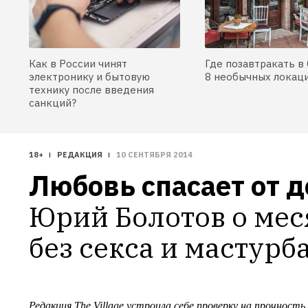
Как в России чинят
Где позавтракать в 
электронику и бытовую
8 необычных локац
технику после введения
санкций?
18+
РЕДАКЦИЯ
10 СЕНТЯБРЯ 2014
Любовь спасает от 
Юрий Болотов о мес
без секса и мастурб
Редакция The Village устроила себе проверку на прочность