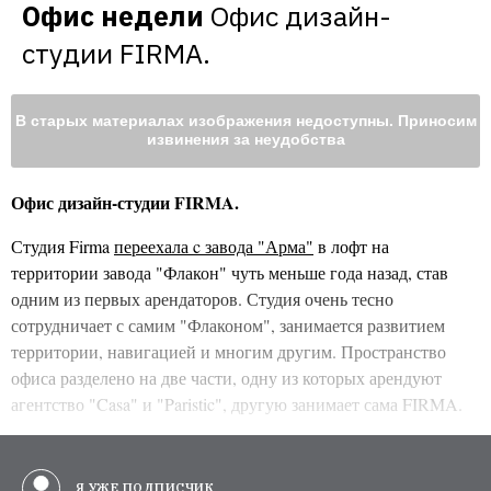
Офис недели
Офис дизайн-
студии FIRMA.
В старых материалах изображения недоступны. Приносим
извинения за неудобства
Офис дизайн-студии FIRMA.
Студия Firma
переехала c завода "Арма"
в лофт на
территории завода "Флакон" чуть меньше года назад, став
одним из первых арендаторов. Студия очень тесно
сотрудничает с самим "Флаконом", занимается развитием
территории, навигацией и многим другим. Пространство
офиса разделено на две части, одну из которых арендуют
агентство "Casa" и "Paristic", другую занимает сама FIRMA.
Я УЖЕ ПОДПИСЧИК