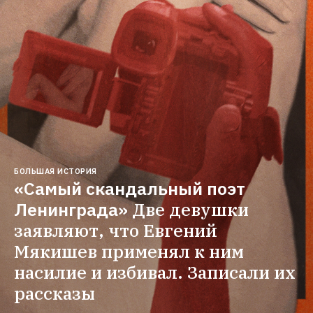
БОЛЬШАЯ ИСТОРИЯ
«Самый скандальный поэт 
Ленинграда»
Две девушки 
заявляют, что Евгений 
Мякишев применял к ним 
насилие и избивал. Записали их 
рассказы