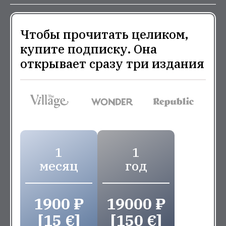
Чтобы прочитать целиком,
купите подписку. Она
открывает сразу три издания
1
1
месяц
год
1900 ₽
19000 ₽
[15 €]
[150 €]