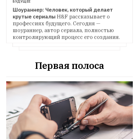
рассказали The Village о случаях 
БУДУЩЕЕ
Савушкина. The Village узнал, как живёт 
домогательства на работе и способах 
Шоураннер: Человек, который делает 
женщина, решившая сломать систему 
борьбы с ними
пропаганды
крутые сериалы
H&F рассказывает о 
профессиях будущего. Сегодня — 
шоураннер, автор сериала, полностью 
контролирующий процесс его создания.
Первая полоса