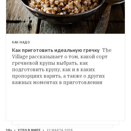
КАК НАДО
Как приготовить идеальную гречку 
The 
ГИД THE VILLAGE
Village рассказывает о том, какой сорт 
От Onuka до Луны: 10 хороших новых 
гречневой крупы выбрать, как 
НОВАЯ МУЗЫКА
украинских музыкантов
В преддверии 
подготовить крупу, как и в каких 
Гречка: От Кингисеппа до Москвы за 
киевского фестиваля Atlas Weekend 
пропорциях варить, а также о других 
полгода
17-летняя артистка из 
рассказываем об украинской музыке, 
«ВКонтакте» уверенно набирает 
важных моментах в приготовлении 
за которой стоит следить
популярность. Кто она такая?
18+
УТРО В МИРЕ
22 МАРТА 2018