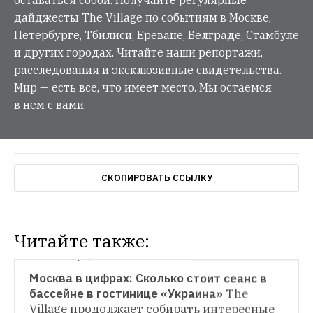
дайджесты The Village по событиям в Москве,
Петербурге, Тбилиси, Ереване, Белграде, Стамбуле
и других городах. Читайте наши репортажи,
расследования и эксклюзивные свидетельства.
Мир — есть все, что имеет место. Мы остаемся
в нем с вами.
СКОПИРОВАТЬ ССЫЛКУ
Читайте также:
МОСКВА В ЦИФРАХ
Москва в цифрах: Сколько стоит сеанс в 
бассейне в гостинице «Украина»
The 
МОСКВА В ЦИФРАХ
Village продолжает собирать интересные 