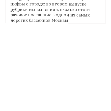
цифры о городе: во втором выпуске 
Москва в цифрах: Сколько мужчин 
уступают место в метро?
The Village 
рубрики мы выяснили, сколько стоит 
запускает новую рубрику, в которой будет 
разовое посещение в одном из самых 
публиковать самые интересные цифры о 
дорогих бассейнов Москвы.
городе.
МОСКВА В ЦИФРАХ
Москва в цифрах: Сколько стоит сперма 
русского и иностранца
The Village 
собирает самые неочевидные факты о 
городе. В очередном выпуске мы 
выясняем, почему цена спермы 
россиянина и иностранца так сильно 
различается. 