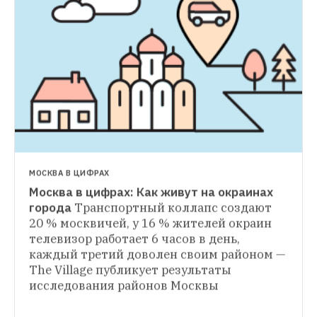
МОСКВА В ЦИФРАХ
Москва в цифрах: Как живут на окраинах 
МОСКВА В ЦИФРАХ
города
Транспортный коллапс создают 
Москва в цифрах: На сколько поправилась 
20 % москвичей, у 16 % жителей окраин 
редакция The Village за праздники
The 
телевизор работает 6 часов в день, 
Village собирает самые неочевидные 
каждый третий доволен своим районом — 
факты о городе. В специальном 
The Village публикует результаты 
постновогоднем выпуске мы посчитали, 
исследования районов Москвы
как отразились затяжные новогодние 
праздники на наших фигурах.
МОСКВА В ЦИФРАХ