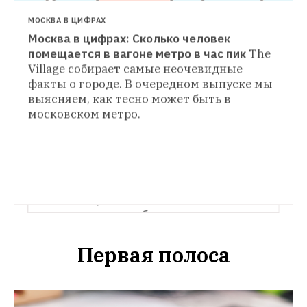
МОСКВА В ЦИФРАХ
Москва в цифрах: Сколько человек 
помещается в вагоне метро в час пик
The 
Village собирает самые неочевидные 
факты о городе. В очередном выпуске мы 
выясняем, как тесно может быть в 
московском метро.
МОСКВА В ЦИФРАХ
Какие «селфи» делают горожане
The 
Village изучил исследование проекта 
Selfiecity, анализирующего самострелы 
в Instagram жителей пяти мегаполисов, 
и выяснил, что москвичи на 
автопортретах улыбаются реже всех
Первая полоса