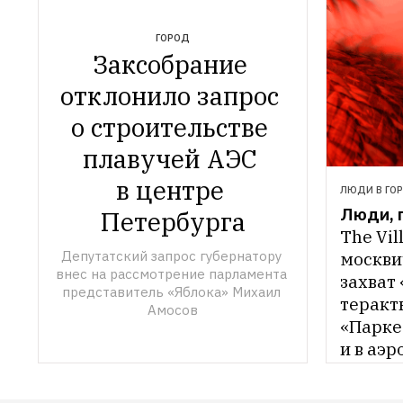
ГОРОД
Заксобрание 
отклонило запрос 
о строительстве 
плавучей АЭС 
в центре 
ЛЮДИ В ГО
Люди, 
Петербурга
The Vil
Депутатский запрос губернатору 
москви
внес на рассмотрение парламента 
захват 
представитель «Яблока» Михаил 
теракты
Амосов
«Парке
и в аэ