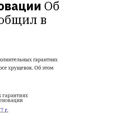
новации
Об 
общил в 
полнительных гарантиях
се хрущевок. Об этом
х гарантиях
еновации
7 г.