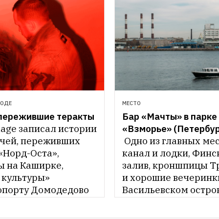
РОДЕ
МЕСТО
пережившие теракты
Бар «Мачты» в парке 
lage записал истории 
чей, переживших 
Одно из главных мест
«Норд-Оста», 
канал и лодки, Финс
 на Каширке, 
залив, кроншпицы Тр
 культуры» 
и хорошие вечеринки
ропорту Домодедово