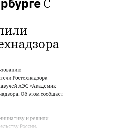
ербурге
С 
пили 
ехнадзора
льзованию
ители Ростехнадзора
плавучей АЭС «Академик
надзора. Об этом
сообщает
нициативу и решили
ельству России.