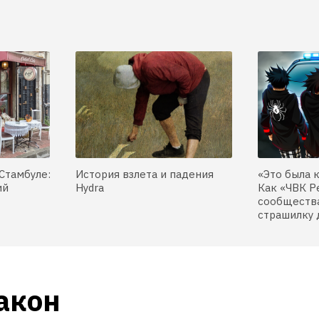
Стамбуле:
История взлета и падения
«Это была 
ий
Hydra
Как «ЧВК Р
сообщества
страшилку 
кон 