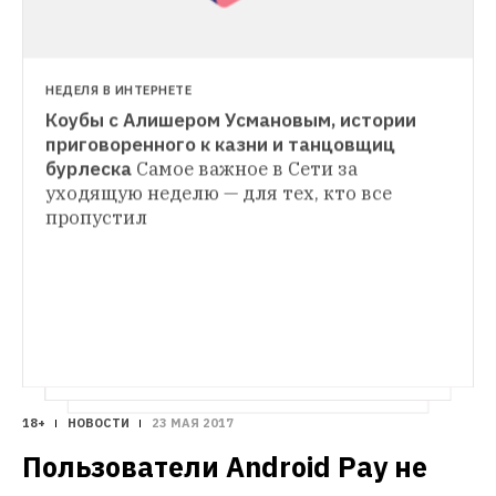
НЕДЕЛЯ В ИНТЕРНЕТЕ
Коубы с Алишером Усмановым, истории 
приговоренного к казни и танцовщиц 
бурлеска
Cамое важное в Сети за 
ТЕАТР
уходящую неделю — для тех, кто все 
Что происходило с «Гоголь-центром» 
пропустил
при Серебренникове
The Village 
вспоминает историю конфликтов вокруг 
театра и его художественного 
руководителя
18+
НОВОСТИ
23 МАЯ 2017
Пользователи Android Pay не 