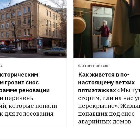
РА
ФОТОРЕПОРТАЖ
историческим 
Как живется в по-
 грозит снос 
настоящему ветхих 
грамме реновации
пятиэтажках
«Мы тут
и перечень 
сгорим, или на нас у
ий, которые попали 
перекрытие»: Жильц
к для голосования 
попавших под снос 
аварийных домов 
рассказали о своих 
проблемах