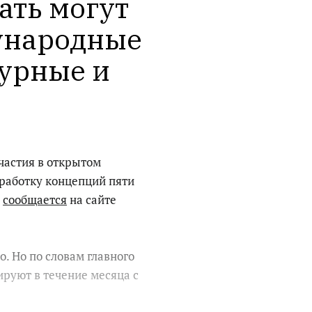
ать могут 
ународные 
урные и 
частия в открытом
работку концепций пяти
м
сообщается
на сайте
. Но по словам главного
ируют в течение месяца с