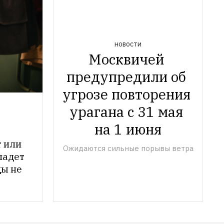
НОВОСТИ
Москвичей 
предупредили об 
угрозе повторения 
урагана с 31 мая 
на 1 июня
 или 
Ожидаются сильные порывы ветра
падет 
ы не 