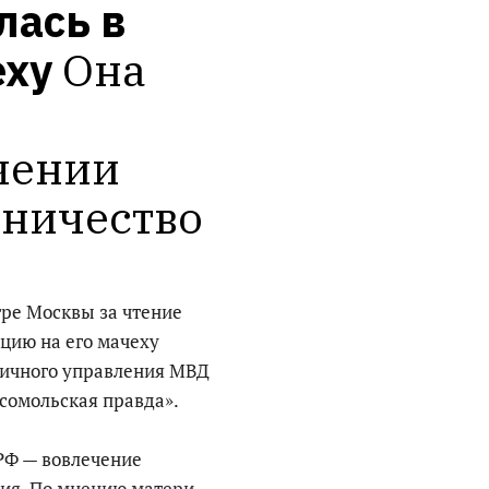
ась в 
еху
Она 
чении 
йничество
тре Москвы за чтение
ицию на его мачеху
личного управления МВД
сомольская правда».
РФ — вовлечение
ия. По мнению матери