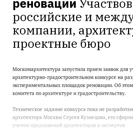
реновации
Участвов
российские и межд
компании, архитект
проектные бюро
Москомархитектура запустила прием заявок для у
архитектурно-градостроительном конкурсе на раз
экспериментальных площадок реновации. Об это
комитета по архитектуре и градостроительству.
Техническое задание конкурса пока не разработано
архитектора Москвы Сергея Кузнецова, его сформ
учетом предложений архитекторов и экспертов.