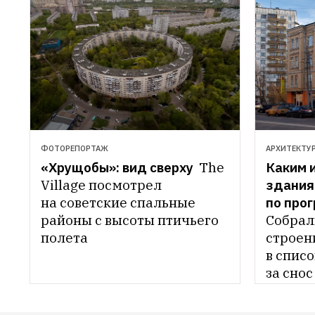
ФОТОРЕПОРТАЖ
АРХИТЕКТУ
«Хрущобы»: вид сверху 
The 
Каким 
Village посмотрел 
зданиям
на советские спальные 
по про
районы с высоты птичьего 
Собрал
полета

строен
в списо
за снос