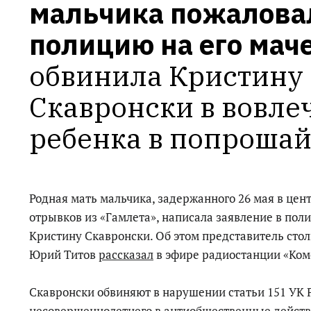
мальчика пожаловал
полицию на его мач
обвинила Кристину 
Скавронски в вовле
ребенка в попроша
Родная мать мальчика, задержанного 26 мая в цен
отрывков из «Гамлета», написала заявление в пол
Кристину Скавронски. Об этом представитель сто
Юрий Титов
рассказал
в эфире радиостанции «Ком
Скавронски обвиняют в нарушении статьи 151 УК 
несовершеннолетнего в антиобщественные действ