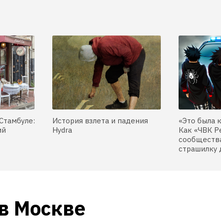
Стамбуле:
История взлета и падения
«Это была 
ий
Hydra
Как «ЧВК Р
сообщества
страшилку 
в Москве 