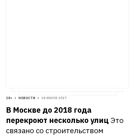
ГИД THE VILLAGE
СИТУАЦИЯ
22 заведения: от дорогих 
респектабельных ресторанов 
Разбираемся, стоит ли абонентам ждать 
до демократичных бистро
снижения цен на связь в ближайшее 
время
18+
НОВОСТИ
18 ИЮЛЯ 2017
В Москве до 2018 года 
перекроют несколько улиц
Это 
связано со строительством 