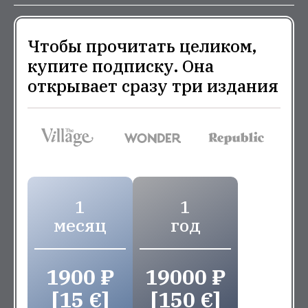
Чтобы прочитать целиком,
купите подписку. Она
открывает сразу три издания
1
1
месяц
год
1900 ₽
19000 ₽
[15 €]
[150 €]