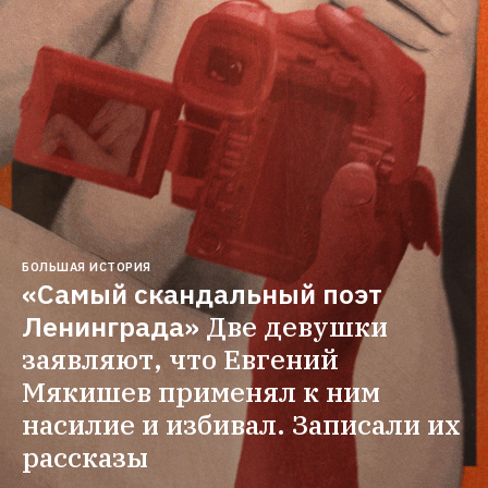
БОЛЬШАЯ ИСТОРИЯ
«Самый скандальный поэт 
Ленинграда»
Две девушки 
заявляют, что Евгений 
Мякишев применял к ним 
насилие и избивал. Записали их 
рассказы