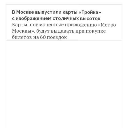
НОВОСТИ
В Москве выпустили карты «Тройка» 
с изображением столичных высоток
НОВОСТИ
Карты, посвященные приложению «Метро 
Москвы», будут выдавать при покупке 
В Москве установят 195 дополнительных 
паркоматов
Сейчас в зоне платной 
билетов на 60 поездок
стоянки действует более 800 паркоматов
НОВОСТИ
В ПДД ввели понятие «электромобиль»
Нововведения необходимы в связи с 
ускоренным развитием экологически 
чистого транспорта