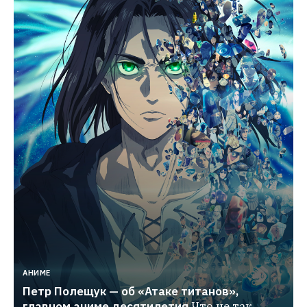
АНИМЕ
Петр Полещук — об «Атаке титанов», 
главном аниме десятилетия
Что не так 