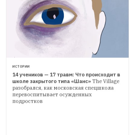
Госдума приняла закон о лишении 
гражданства террористов
Закон вводит 
присягу для иностранцев и упрощает 
НОВОСТИ
получение российского гражданства 
Генпрокуратуру попросили проверить 
украинцами
информацию о секретной тюрьме в 
Подмосковье
Ранее СМИ сообщили о том, 
что обвиняемых в терроризме пытали
ИСТОРИИ
14 учеников — 17 травм: Что происходит в 
школе закрытого типа «Шанс»
The Village 
разобрался, как московская спецшкола 
перевоспитывает осужденных 
подростков