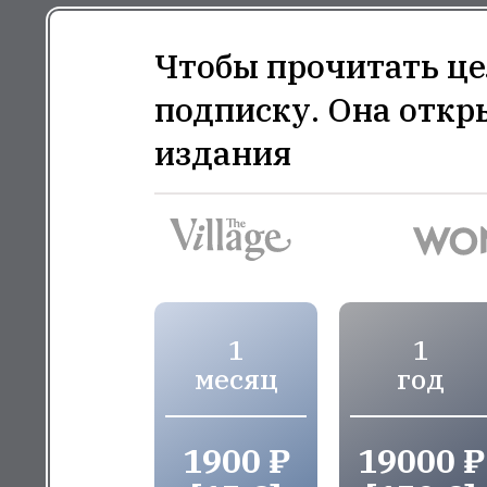
Чтобы прочитать це
подписку. Она откр
издания
1
1
месяц
год
1900 ₽
19000 ₽