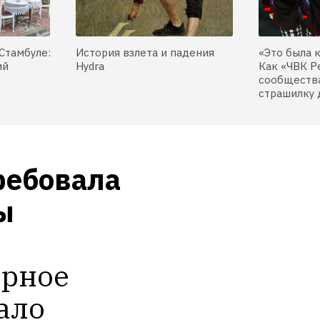
Стамбуле:
История взлета и падения
«Это была 
ий
Hydra
Как «ЧВК Р
сообщества
страшилку 
ебовала 
 
рное 
ло 