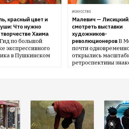
ИСКУССТВО
ь, красный цвет и 
Малевич — Лисицкий:
уши: Что нужно 
смотреть выставки 
 творчестве Хаима 
художников-
Гид по большой 
революционеров
В М
ке экспрессивного 
почти одновременно
ика в Пушкинском 
открылись масштабн
ретроспективы знак
авангардистов