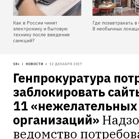
Как в России чинят
Где позавтракать в 
электронику и бытовую
8 необычных локац
технику после введения
санкций?
18+
НОВОСТИ
12 ДЕКАБРЯ 2017
Генпрокуратура потр
заблокировать сайты
11 «нежелательных 
организаций»
Надзо
ведомство потребова