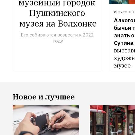
музейный городок 
Пушкинского 
ИСКУССТВО
Алкогол
музея на Волхонке
бычьи т
знать о
Его собираются возвести к 2022 
году
Сутина
выстав
художн
музее
Новое и лучшее