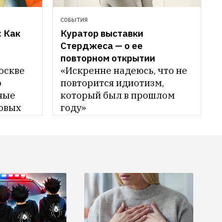
СОБЫТИЯ
 Как 
Куратор выставки 
Стерджеса — о ее 
повторном открытии
оскве 
«Искренне надеюсь, что не 
 
повторится идиотизм, 
ые 
который был в прошлом 
овых 
году»