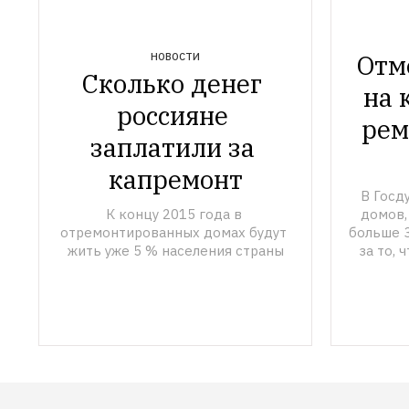
Отм
НОВОСТИ
Сколько денег 
на 
россияне 
рем
заплатили за 
капремонт
В Госд
К концу 2015 года в 
домов,
отремонтированных домах будут 
больше 3
жить уже 5 % населения страны
за то, 