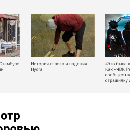
Стамбуле:
История взлета и падения
«Это была 
ий
Hydra
Как «ЧВК Р
сообщества
страшилку 
отр 
доровью