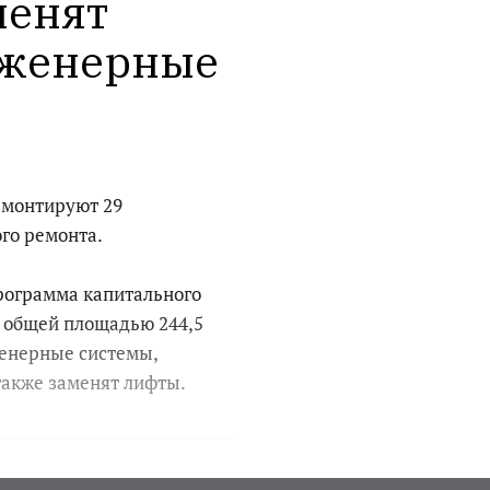
енят 
женерные 
ремонтируют 29
го ремонта.
рограмма капитального
х общей площадью 244,5
енерные системы,
также заменят лифты.