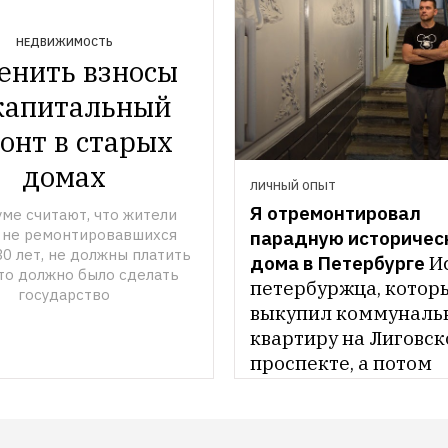
НЕДВИЖИМОСТЬ
енить взносы 
капитальный 
онт в старых 
домах
ЛИЧНЫЙ ОПЫТ
Я отремонтировал 
уме считают, что жители 
 не ремонтировавшихся 
парадную историческ
0 лет, не должны платить 
дома в Петербурге
И
что должно было сделать 
петербуржца, которы
государство
выкупил коммунальн
квартиру на Лиговск
проспекте, а потом 
отремонтировал и ее,
и парадную