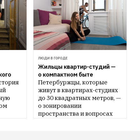
ЛЮДИ В ГОРОДЕ
Жильцы квартир-студий — 
ого 
о компактном быте
стория 
Петербуржцы, которые 
й 
живут в квартирах-студиях 
ую 
до 30 квадратных метров, — 
ом 
о зонировании 
пространства и вопросах 
 
уединения 