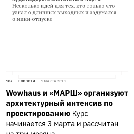
ЕСТЬ ВОПРОС
Несколько идей для тех, кто только что 
Безопасно ли давать GetContact доступ к 
узнал о длинных выходных и задумался 
ЗВЕРИ В ГОРОДЕ
телефонной книге?
И как удалить 
о мини-отпуске
Старший мяучный сотрудник: Как живут 
популярное приложение?
«У этого кота есть своя линейка 
18+
НОВОСТИ
1 МАРТА 2018
Wowhaus и «МАРШ» организуют 
архитектурный интенсив по 
проектированию
Курс 
начинается 3 марта и рассчитан 
на три месяца