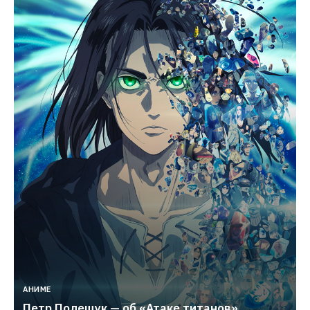
АНИМЕ
Петр Полещук — об «Атаке титанов», 