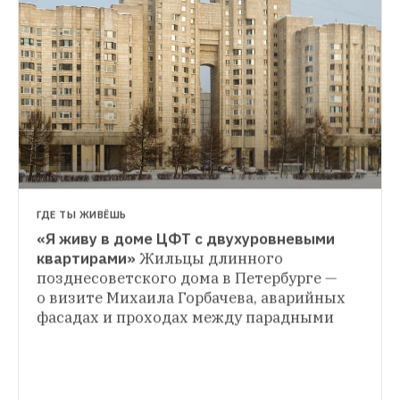
НОВОСТИ
Сбербанк построит в Рублево-
Архангельском умный город
На 
реализацию проекта уйдет десять лет
ГДЕ ТЫ ЖИВЁШЬ
«Я живу в доме ЦФТ с двухуровневыми 
ПРЕДПРИНИМАТЕЛИ
квартирами»
Жильцы длинного 
«Город-сад»: Как создать сеть городских 
позднесоветского дома в Петербурге — 
супермаркетов за три года
Дарья 
о визите Михаила Горбачева, аварийных 
Лисиченко занималась ЗОЖ-напитками, 
фасадах и проходах между парадными 
руководила рынком в Конькове, а теперь 
открывает магазины-кулинарии 
здорового питания