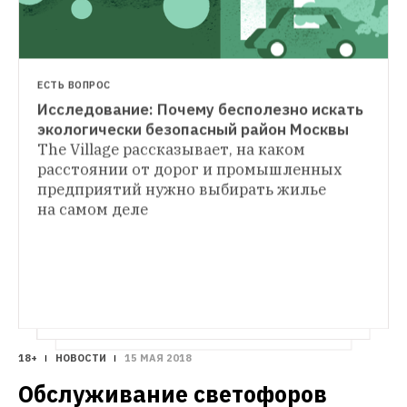
ЕСТЬ ВОПРОС
Исследование: Почему бесполезно искать 
НА МЕСТЕ
экологически безопасный район Москвы
Кучино: Жизнь рядом со свалкой, 
The Village рассказывает, на каком 
ИНФРАСТРУКТУРА
закрытой Путиным
Дома из мусора 
расстоянии от дорог и промышленных 
Мусорный бунт: За что Москве должно 
и отпуск в Крыму — что дает крупнейший 
предприятий нужно выбирать жилье 
быть стыдно
Как столица атакует область 
мусорный полигон Подмосковья
отходами и когда это закончится
на самом деле
18+
НОВОСТИ
15 МАЯ 2018
Обслуживание светофоров 