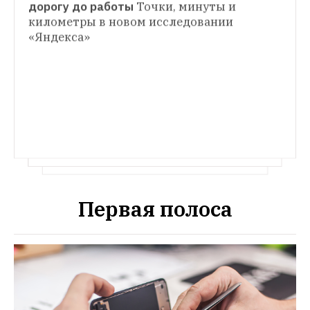
дорогу до работы
Точки, минуты и 
Спасут ли японские светофоры Москву 
километры в новом исследовании 
от пробок 
И как они сэкономят городу 
«Яндекса» 
6 миллиардов рублей в год
Первая полоса