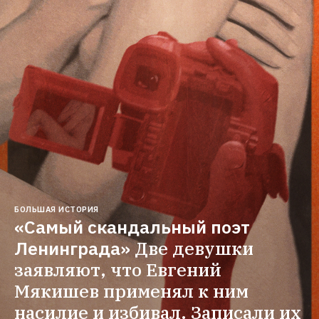
БОЛЬШАЯ ИСТОРИЯ
«Самый скандальный поэт 
Ленинграда»
Две девушки 
заявляют, что Евгений 
Мякишев применял к ним 
насилие и избивал. Записали их 