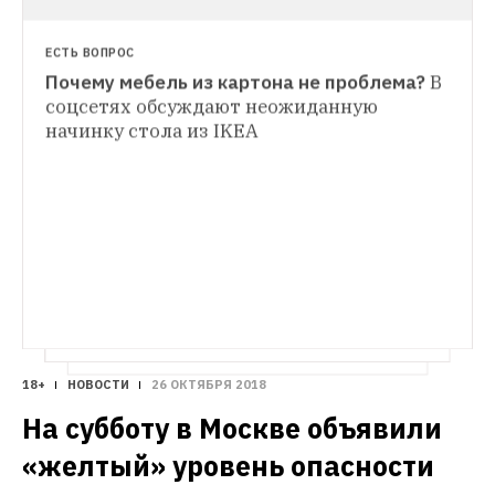
ЕСТЬ ВОПРОС
Почему мебель из картона не проблема?
В 
ИНТЕРЬЕР НЕДЕЛИ
соцсетях обсуждают неожиданную 
Как устроен офис ИКЕА
Скандинавский 
начинку стола из IKEA
интерьер, в котором всегда чистота и 
порядок
18+
НОВОСТИ
26 ОКТЯБРЯ 2018
На субботу в Москве объявили 
«желтый» уровень опасности