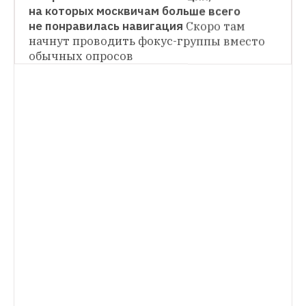
на которых москвичам больше всего 
НОВОСТИ
не понравилась навигация
Скоро там 
начнут проводить фокус-группы вместо 
Уничтожение «Тройки» в московском 
метро в стиле Бэнкси
Из монитора в 
обычных опросов
вагоне вылезли браслеты-проездные
НОВОСТИ
Метрополитен проведет встречи 
с недовольными новой навигацией 
на станциях
Идет набор участников 
фокус-групп