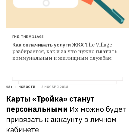
КАК ЭТО РАБОТАЕТ
Как работают управляющие компании
МЕНЕДЖМЕНТ
Сотрудник управляющей компании 
Российские сервисы, которые упрощают 
анонимно рассказал, как устроены 
жизнь в доме
Как заплатить за газ, 
отношения с жильцами, властью 
вызвать электрика и проголосовать 
ГИД THE VILLAGE
и конкурентами
на собрании жильцов, не отрываясь 
Как оплачивать услуги ЖКХ
The Village 
от смартфона
разбирается, как и за что нужно платить 
коммунальным и жилищным службам
18+
НОВОСТИ
2 НОЯБРЯ 2018
Карты «Тройка» станут 
персональными
Их можно будет 
привязать к аккаунту в личном 
кабинете