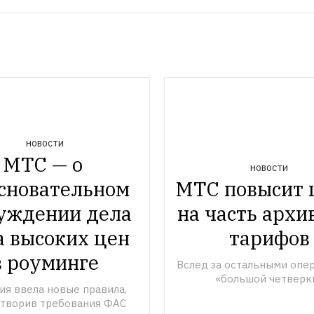
НОВОСТИ
МТС — о 
НОВОСТИ
сновательном 
МТС повысит 
уждении дела 
на часть архи
а высоких цен 
тарифов
в роуминге
Вслед за остальными опер
«большой четверк
я ввела новые правила, 
творив требования ФАС