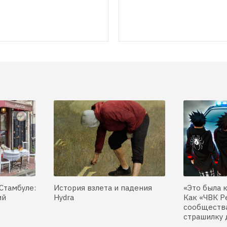
Стамбуле:
История взлета и падения
«Это была 
ий
Hydra
Как «ЧВК Р
сообщества
страшилку 