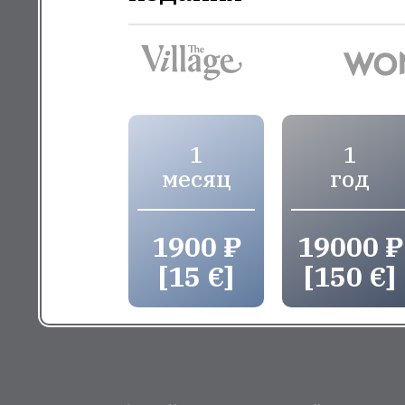
1
1
месяц
год
1900 ₽
19000 ₽
[15 €]
[150 €]