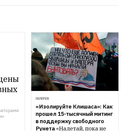
цены 
вных 
ГАЛЕРЕЯ
«Изолируйте Клишаса»: Как 
аторами 
прошел 15-тысячный митинг 
и»
в поддержку свободного 
Рунета
«Налетай, пока не 