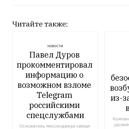
Читайте также:
НОВОСТИ
Павел Дуров 
прокомментировал 
информацию о 
безо
возможном взломе 
возб
Telegram 
из-з
российскими 
спецслужбами
Компани
удовле
Основатель мессенджера связал 