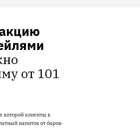
акцию 
тейлями
но 
му от 101 
х которой клиенты в
латный напиток от баров-