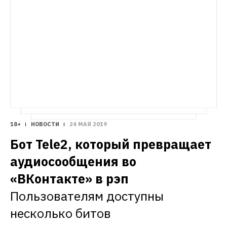
БУХУЧЕТ
Квеври и саперави: Что нужно знать 
о грузинском вине
Краткий гид 
по грузинскому вину
18+
НОВОСТИ
24 МАЯ 2019
Бот Tele2, который превращает 
аудиосообщения во 
«ВКонтакте» в рэп
Пользователям доступны 
несколько битов