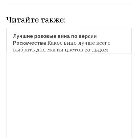
Читайте также:
НОВОСТИ
Лучшие розовые вина по версии 
Роскачества
Какое вино лучше всего 
НОВОСТИ
выбрать для магии цветов со льдом 
Лучшие российские вина
Министерства 
вместе с Роскачеством выпустили 
винный гид России