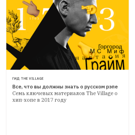
НОВОСТИ
Instagram разрешил отправлять 
голосовые сообщения
Новая функция 
станет доступна с последним 
обновлением
ГИД THE VILLAGE
Все, что вы должны знать о русском рэпе
БЕСИТ
Семь ключевых материалов The Village о 
Голосовые сообщения в мессенджерах
хип-хопе в 2017 году
Давайте уже скажем это вслух