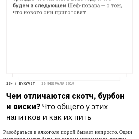
РЕСТОРАНЫ
будем в следующем
Шеф-повара — о том, 
Жировое «Депо»: Что не так с новым 
что нового они приготовят 
МЕСТО
проектом на Лесной
Почему нам 
Хороший бар в подворотне: Dry & Wet
не нравится ресторанная парковка 
Виталий Екименко во дворе Театра имени 
в центре города
Моссовета
18+
БУХУЧЕТ
26 ФЕВРАЛЯ 2019
Чем отличаются скотч, бурбон 
и виски?
Что общего у этих 
напитков и как их пить
Разобраться в алкоголе порой бывает непросто. Одни
названия могут быть не совсем знакомыми, другие