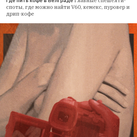
Где пить кофе в Белграде
Главные спешелти-
споты, где можно найти V60, кемекс, пуровер и 
дрип-кофе 