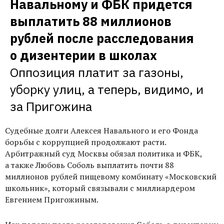
Навальному и ФБК придется 
с помощью экспертов отвечать на самые 
странные вопросы о жизни, которыми 
выплатить 88 миллионов 
задаются горожане
рублей после расследования 
о дизентерии в школах
Оппозиция платит за газоны, 
уборку улиц, а теперь, видимо, и 
за Пригожина
Судебные долги Алексея Навального и его Фонда
борьбы с коррупцией продолжают расти.
Арбитражный суд Москвы обязал политика и ФБК,
а также Любовь Соболь выплатить почти 88
миллионов рублей пищевому комбинату «Московский
школьник», который связывали с миллиардером
Евгением Пригожиным.