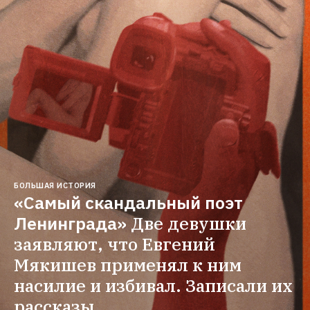
БОЛЬШАЯ ИСТОРИЯ
«Самый скандальный поэт 
Ленинграда»
Две девушки 
заявляют, что Евгений 
Мякишев применял к ним 
насилие и избивал. Записали их 
рассказы