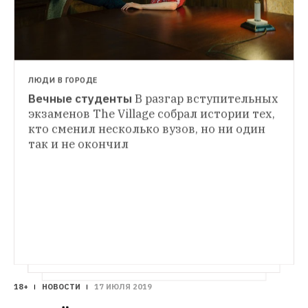
в инновационный топ-15, однако не 
попал в первую сотню общего списка
ЛЮДИ В ГОРОДЕ
Вечные студенты
В разгар вступительных 
ГИД THE VILLAGE
экзаменов The Village собрал истории тех, 
Одиннадцатиклассники — о том, 
кто сменил несколько вузов, но ни один 
как готовиться к ЕГЭ
Расписание, 
так и не окончил
геймификация и отдых как важная часть 
подготовки
18+
НОВОСТИ
17 ИЮЛЯ 2019