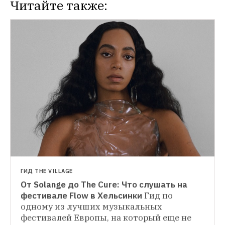
Читайте также:
НОВОСТИ
На «Хлебозаводе» состоится фестиваль 
гастрономических развлечений
Гостей 
ждут лучшие российские и зарубежные 
НОВОСТИ
повара, а также музыкальная программа
На Усачевском рынке пройдет фестиваль 
тихих вин
Его проведет SimpleWine
ГИД THE VILLAGE
От Solange до The Cure: Что слушать на 
фестивале Flow в Хельсинки
Гид по 
одному из лучших музыкальных 
фестивалей Европы, на который еще не 